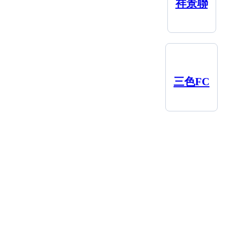
祥景聯
三色FC