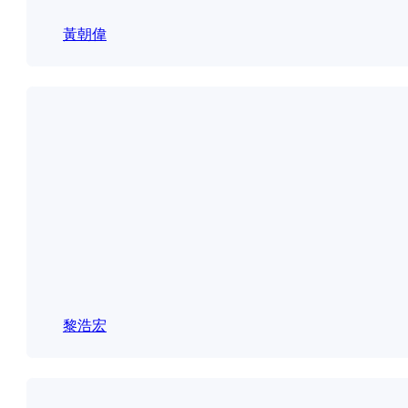
黃朝偉
黎浩宏