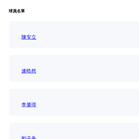
球員名單
陳安立
連晧然
李肇璋
劉子夆