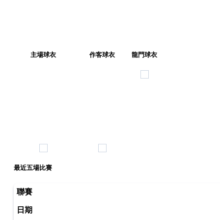
主場球衣
作客球衣
龍門球衣
最近五場比賽