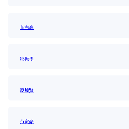
黃志高
鄒振學
麥焯賢
范家豪