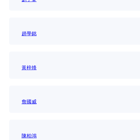
趙學銘
黃梓烽
詹國威
陳柏鴻