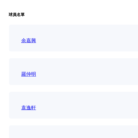
球員名單
余嘉興
羅仲明
袁逸軒