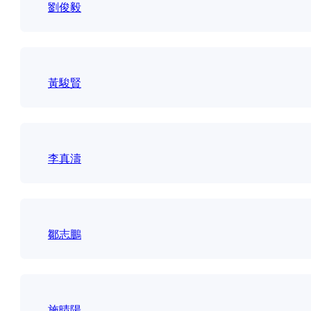
劉俊毅
黃駿賢
李真濤
鄒志鵬
施晴陽