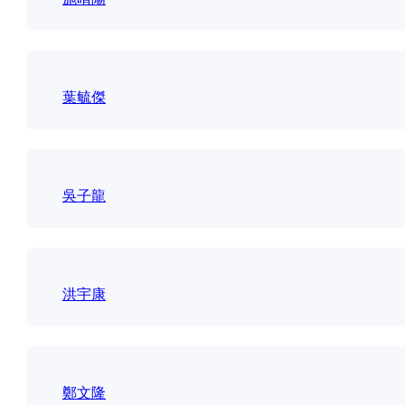
葉毓傑
吳子龍
洪宇康
鄭文隆