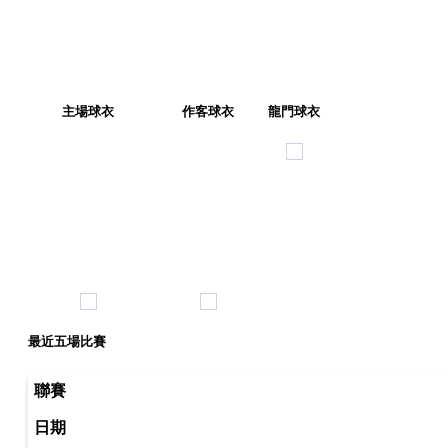
主場球衣
作客球衣
龍門球衣
最近五場比賽