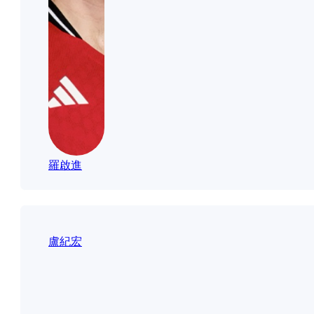
羅啟進
盧紀宏