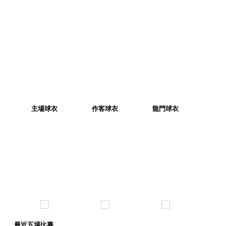
主場球衣
作客球衣
龍門球衣
最近五場比賽