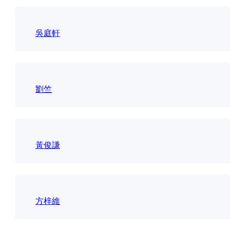
吳庭軒
劉竺
黃俊謙
方梓維