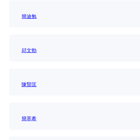
簡迪勉
邱文勁
陳賢匡
簡萃希