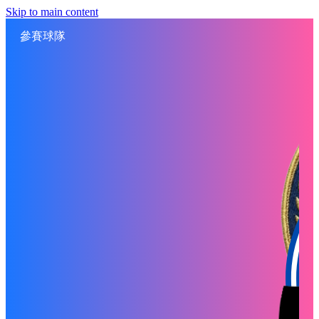
Skip to main content
參賽球隊