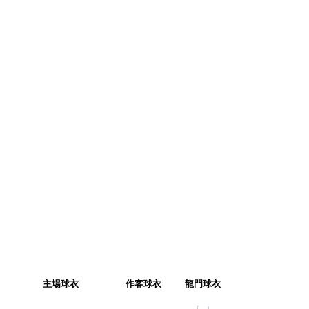
主場球衣
作客球衣
龍門球衣