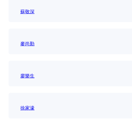
蘇敬深
麥尚勤
廖樂生
徐家濠