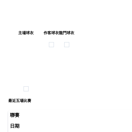
主場球衣
作客球衣
龍門球衣
最近五場比賽