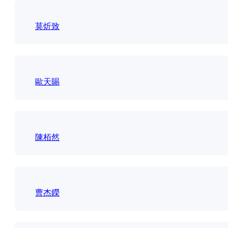
莫炘致
歐天賜
陳栢然
曹杰鑅