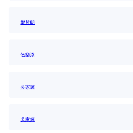
鄒哲朗
伍樂添
吳家輝
吳家輝