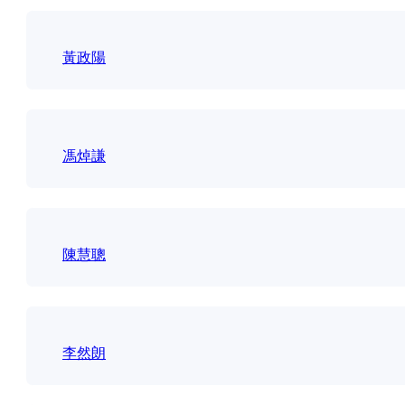
黃政陽
馮焯謙
陳慧聰
李然朗