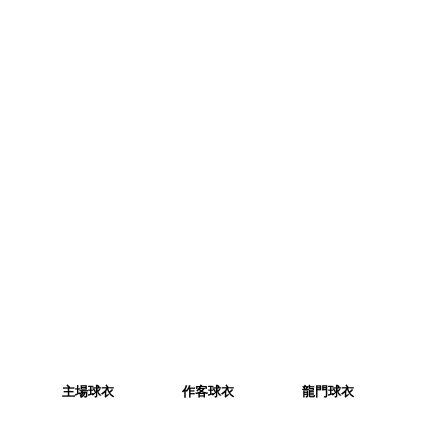
主場球衣
作客球衣
龍門球衣