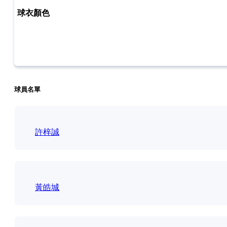
球員名單
許梓誠
黃皓城