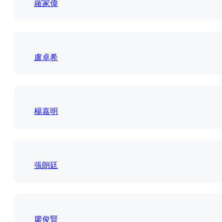
羅家偉
盧卓希
楊嘉明
張朗廷
廖俊賢