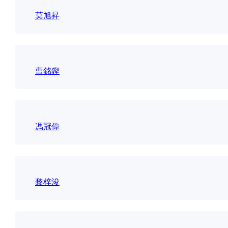
莫旭昇
曹銘鏗
馮冠偉
黎梓浚