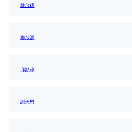
陳啟耀
鄭啟源
邱順偉
謝天恩