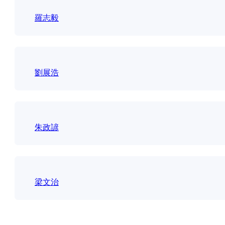
羅志毅
劉展浩
朱政諺
梁文治