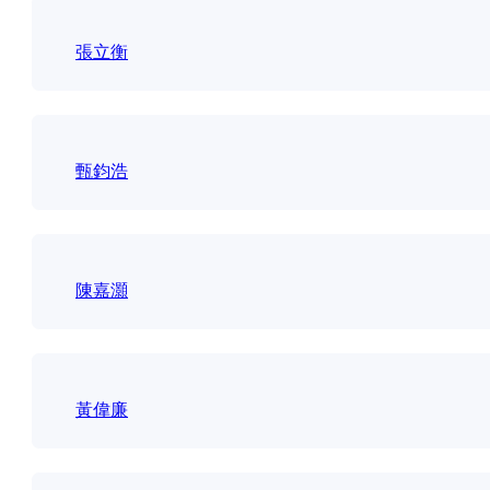
張立衡
甄鈞浩
陳嘉灝
黃偉廉