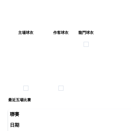
主場球衣
作客球衣
龍門球衣
最近五場比賽