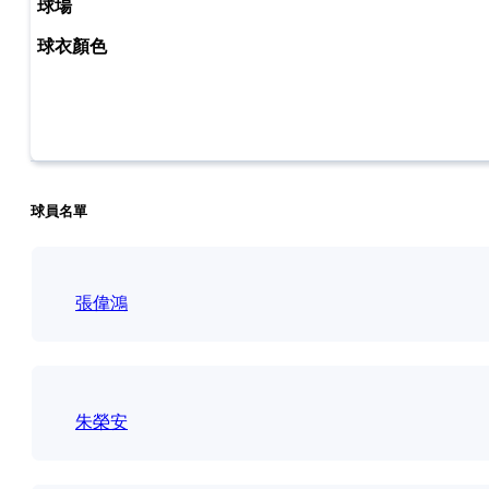
球員名單
張偉鴻
朱榮安