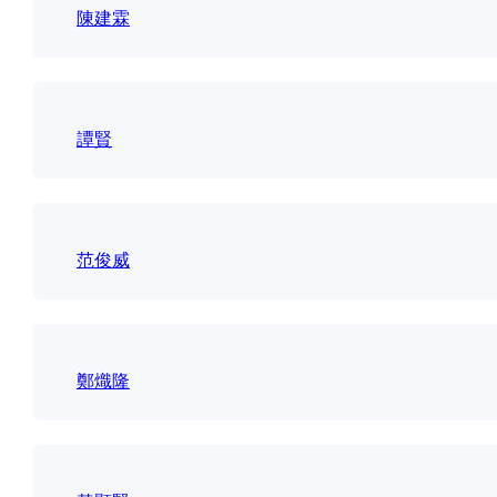
陳建霖
譚賢
范俊威
鄭熾隆