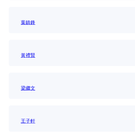
葉鎮鋒
黃禮賢
梁繼文
王子軒