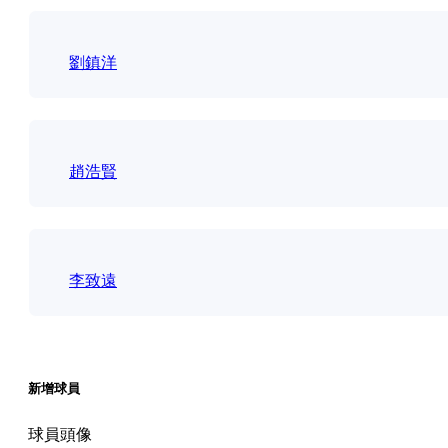
劉鎮洋
趙浩賢
李致遠
新增球員
球員頭像