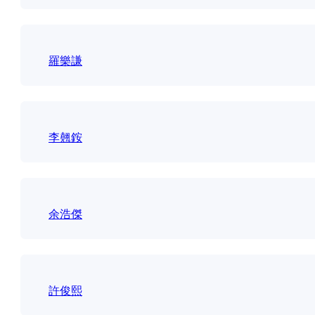
羅樂謙
李翹銨
余浩傑
許俊熙