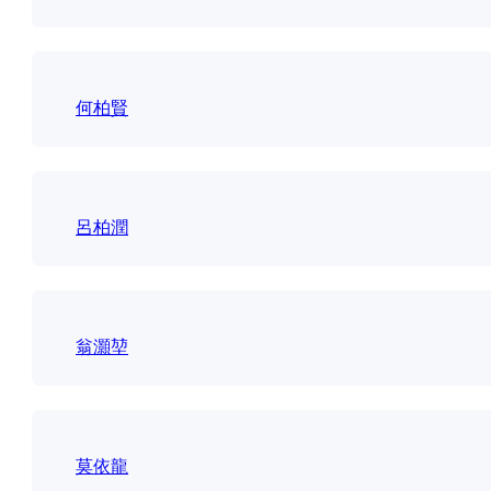
何柏賢
呂柏潤
翁灝堃
莫依龍