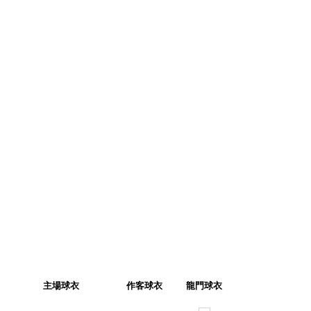
主場球衣
作客球衣
龍門球衣