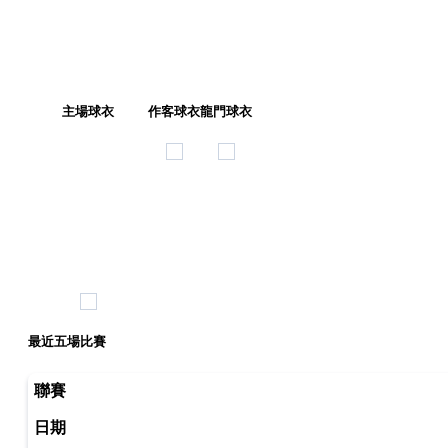
主場球衣
作客球衣
龍門球衣
最近五場比賽