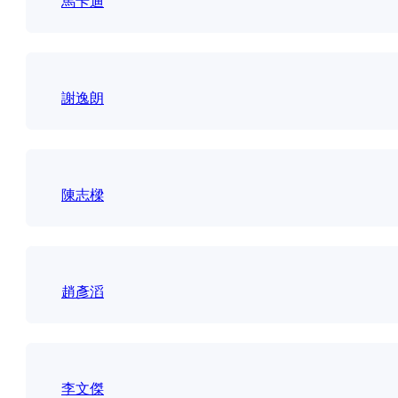
馬卡迪
謝逸朗
陳志樑
趙彥滔
李文傑