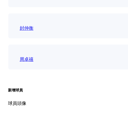
封仲衡
周卓禧
新增球員
球員頭像