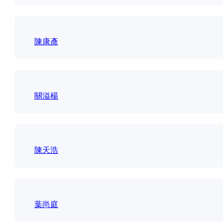
陳康彥
關溢楊
陳天浩
葉尚庭