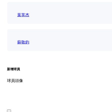
葉英杰
蘇敬鈞
新增球員
球員頭像