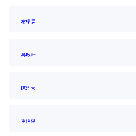
布學霖
吳啟軒
陳廼天
單澤樺