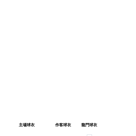
主場球衣
作客球衣
龍門球衣